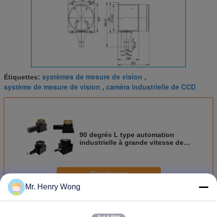
systèmes de mesure de vision
Étiquettes:
,
système de mesure de vision
caméra industrielle de CCD
,
90 degrés L type automation
industrielle à grande vitesse de
source lumineuse de parallèle de
caméra
Continuer
Mr. Henry Wong
VMM accessoires facultatifs
Plus