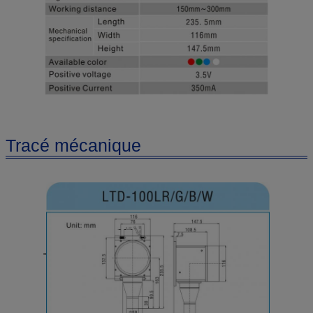
Tracé mécanique
"