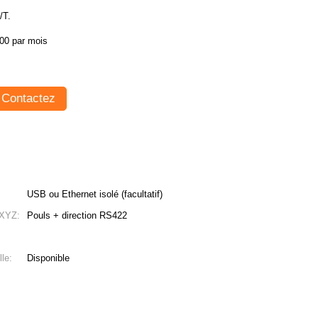
/T.
00 par mois
Contactez
USB ou Ethernet isolé (facultatif)
 XYZ:
Pouls + direction RS422
le:
Disponible