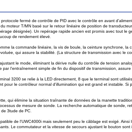
e protocole fermé de contrôle de PID avec le contrôle en avant d'alimen
du moteur T/MN basé sur le retour linéaire de position de transducte
epérage désignée). Un repérage rapide ancien est promis avec tout le ge
eaucoup de rendement élevé.
mme la commande linéaire, la vis de boule, la ceinture synchrone, la cei
 évoluée, qui assure la stabilité. (La structure de transmission avec le
ajustant le mode, éliminant la dérive nulle du contrôle de tension anal
uée par l'entraînement simple de fin du dispositif de transmission, assur
rminal 3200 se relie à la LED directement, 8 que le terminal sont utilis
t pour le contrôleur normal d'illumination qui est grand et instable. Si
e, qui élimine la situation traînante de données de la manette traditio
ocessus de mesure de sonde. La recherche automatique de sonde, retou
on de 3tude de PC.
mpatible de l'UWC4000i mais seulement peu le câblage est exigé. Ainsi le
ants. Le commutateur et la vitesse de secours ajustant le bouton sont i