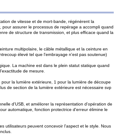
tation de vitesse et de mort-bande, régénèrent la
ur, pour assurer le processus de repérage a accompli quand
nre de structure de transmission, et plus efficace quand la
nture multipolaire, le câble métallique et la ceinture en
 contrecoup élevé tel que l'embrayage n'est pas soutenue)
ogique. La machine est dans le plein statut statique quand
e l'exactitude de mesure.
és pour la lumière extérieure, 1 pour la lumière de découpe
 plus de section de la lumière extérieure est nécessaire svp
nnelle d'USB, et améliorer la représentation d'opération de
r automatique, fonction protectrice d'erreur élimine le
s utilisateurs peuvent concevoir l'aspect et le style. Nous
nclus.