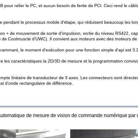
our relier le PC, et aucun besoin de fente de PCI. Ceci rend le câblag
pendant le processus mobile d'étape, qui réduisent beaucoup les long
ion + de mouvement de sortie d'impulsion, sortie du niveau RS422, capa
 de Coolmuscle d'UWC). Il convient aux moteurs avec des moteurs de 
rogrammant, le moment d'exécution pour une fonction simple d'api est 3.
es caractéristiques la 2D/3D de mesure et la programmation conviviale 
ompte linéaire de transducteur de 3 axes. Les connecteurs sont direc
al d'onde rectangulaire de différence.
 automatique de mesure de vision de commande numérique par o