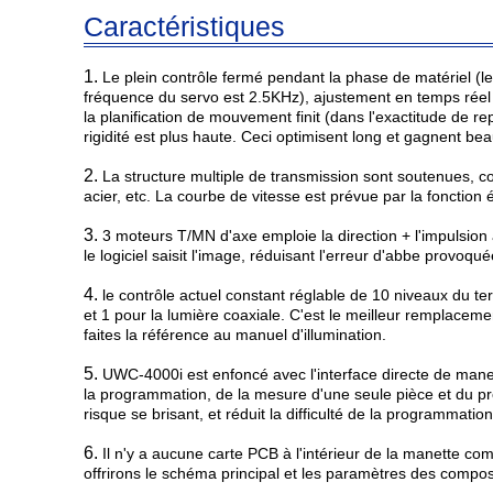
Caractéristiques
1.
Le plein contrôle fermé pendant la phase de matériel (l
fréquence du servo est 2.5KHz), ajustement en temps réel 
la planification de mouvement finit (dans l'exactitude de r
rigidité est plus haute. Ceci optimisent long et gagnent b
2.
La structure multiple de transmission sont soutenues, co
acier, etc. La courbe de vitesse est prévue par la fonction
3.
3 moteurs T/MN d'axe emploie la direction + l'impulsion 
le logiciel saisit l'image, réduisant l'erreur d'abbe provoq
4.
le contrôle actuel constant réglable de 10 niveaux du te
et 1 pour la lumière coaxiale. C'est le meilleur remplacemen
faites la référence au manuel d'illumination.
5.
UWC-4000i est enfoncé avec l'interface directe de manett
la programmation, de la mesure d'une seule pièce et du pr
risque se brisant, et réduit la difficulté de la programmati
6.
Il n'y a aucune carte PCB à l'intérieur de la manette co
offrirons le schéma principal et les paramètres des compos