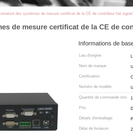
tomatisé des systèmes de mesure certificat de la CE de contrôleur fait signe/
s de mesure certificat de la CE de cont
Informations de bas
Lieu d'origine:
L
Nom de marque:
Certification:
Numéro de modèle:
U
Quantité de commande min:
1
Prix:
D
Détails d'emballage:
P
Délai de livraison:
2