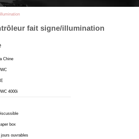
illumination
rôleur fait signe/illumination
e
a Chine
UWC
CE
WC 4000i
iscussible
aper box
 jours ouvrables