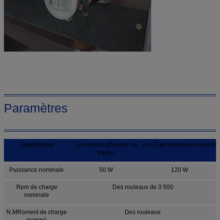
Paramètres
Spécification
Le nombre d'heures de
Les États membres doivent:
travail
Puissance nominale
50 W
120 W
Rpm de charge
Des rouleaux de 3 500
nominale
N.MRoment de charge
Des rouleaux
nominé