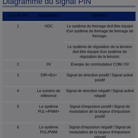
Diagramme du signal PIN
Le code PIN
Signalisation
Définition
1
HDC
Le système de freinage doit être équipé
d'un système de freinage de freinage de
freinage.
Le système de régulation de la tension
doit être équipé d'un système de
régulation de la tension.
2
0V
Énergie de commutateur COM / 0V
3
DIR+/En+
Signal de direction positif / Signal activé
positif
4
Le numéro de
Signal de direction négatif / Signal activé
référence
négatif
5
Le système
Signal d'impulsion positif / Signal de
PUL+/PWM+
modulation de la largeur d'impulsion
positif
6
Le système
Signal d'impulsion négatif / Signal de
PUL/PWM
modulation de la largeur d'impulsion
négatif