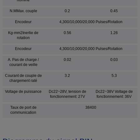
N.MMax. couple
0.2
0.45
Encodeur
4,300/10,000/20,000 Pulses/Rotation
Kg-mm2Inertie de
0.56
1.26
rotation
Encodeur
4,300/10,000/20,000 Pulses/Rotation
A. Pas de charge /
0.02
0.03
courant de veille
Courant de couple de
3.2
5.3
chargement raté
Voltage de puissance
Dc22~28V, tension de
Dc22~38V Voltage de
fonctionnement: 27V
fonctionnement: 36V
Taux de port de
38400
communication