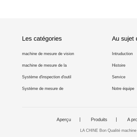
Les catégories
Au sujet
machine de mesure de vision
Intruduction
machine de mesure de la
Histoire
coordonnée 3D
Système d'inspection d'outil
Service
Système de mesure de
Notre équipe
dimension d'image
Aperçu
Produits
A pr
LA CHINE Bon Qualité machine d