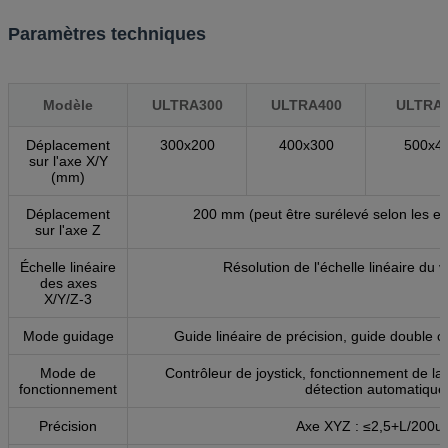
Paramètres techniques
Modèle
ULTRA300
ULTRA400
ULTRA
Déplacement
300x200
400x300
500x4
sur l'axe X/Y
(mm)
Déplacement
200 mm (peut être surélevé selon les ex
sur l'axe Z
Échelle linéaire
Résolution de l'échelle linéaire du 
des axes
X/Y/Z-3
Mode guidage
Guide linéaire de précision, guide double c
Mode de
Contrôleur de joystick, fonctionnement de l
fonctionnement
détection automatique
Précision
Axe XYZ : ≤2,5+L/200u