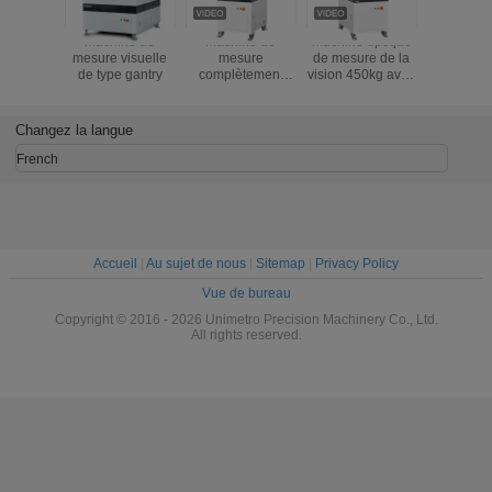
Machine de
Machine de
machine optique
Machin
mesure visuelle
mesure
de mesure de la
mesure de
de type gantry
complètement
vision 450kg avec
avec c
automatique de
le traitement dur
numérique
vision
de surface
Mégapi
d'oxydation
(B30
Changez la langue
French
Accueil
|
Au sujet de nous
|
Sitemap
|
Privacy Policy
Vue de bureau
Copyright © 2016 - 2026 Unimetro Precision Machinery Co., Ltd.
All rights reserved.