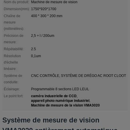
Nom du produit:
Machine de mesure de vision
Dimension(mm):
1750*920*1700
Chaîne de
400 * 300 * 200 mm
mesure
(millimètres):
Précision de
2,5 + l / 200um
mesure:
Répétabilité:
2.5
Résolution
0,1um
d'échelle
linéaire:
Système de
CNC CONTRÔLE, SYSTÈME DE DRÉGO AC ROOT CLOOT
conduite:
Éclairage:
Programmable 8 sections LED LEUL
caméra industrielle de CCD
Le point fort:
,
appareil photo numérique industriel
,
Machine de mesure de la vision VMA3020
Système de mesure de vision