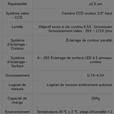
Répétabilité
±2,5 um
Système vidéo
Caméra CCD couleur 1/3" haute 
- CCD
Lentille
Objectif zoom à clic continu 6,5X ; Grossisseme
Grossissement vidéo : 26X ~ 172X (moni
Système
Éclairage de contour parallèl
d'éclairage -
Contour
Système
0 ~ 255 Éclairage de surface LED à 5 anneaux e
d'éclairage -
continu
Surface
Grossissement
0,7X~4,5X
Logiciel de
Logiciel de mesure entièrement automa
mesure
Capacité de
25Kg
charge
Environnement
Température 20 ℃ ± 2 ℃, plage d'humidité < 2 