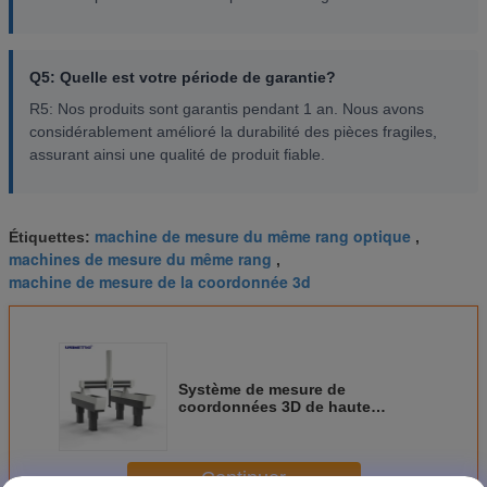
Q5: Quelle est votre période de garantie?
R5: Nos produits sont garantis pendant 1 an. Nous avons
considérablement amélioré la durabilité des pièces fragiles,
assurant ainsi une qualité de produit fiable.
machine de mesure du même rang optique
Étiquettes:
,
machines de mesure du même rang
,
machine de mesure de la coordonnée 3d
Système de mesure de
coordonnées 3D de haute
précision de 1,5 µm
Continuer