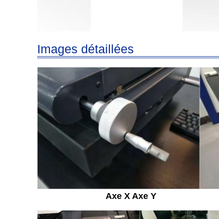
Images détaillées
Axe X Axe Y