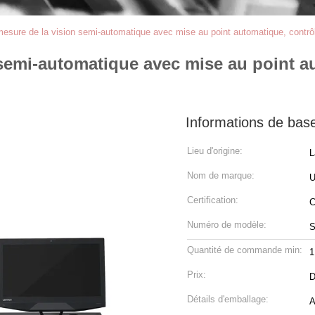
esure de la vision semi-automatique avec mise au point automatique, contr
semi-automatique avec mise au point a
Informations de bas
Lieu d'origine:
L
Nom de marque:
Certification:
Numéro de modèle:
S
Quantité de commande min:
1
Prix:
D
Détails d'emballage:
A