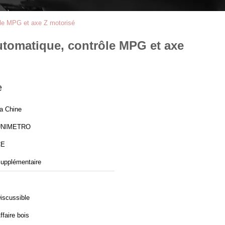
ôle MPG et axe Z motorisé
utomatique, contrôle MPG et axe
e
a Chine
UNIMETRO
CE
upplémentaire
iscussible
ffaire bois