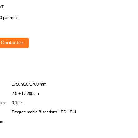
/T.
0 par mois
Contactez
1750*920*1700 mm
2,5 + l / 200um
aire:
0,1um
Programmable 8 sections LED LEUL
um