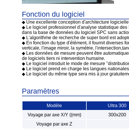
Fonction du logiciel
Une excellente conception d'architecture logicielle o
◆
Le logiciel professionnel d'analyse statistique de
◆
dans la base de données du logiciel SPC sans actio
L'algorithme de recherche de super bord est adopté 
◆
En fonction du type d'élément, il fournit diverses fo
◆
verticale, l'image miroir, la symétrie, l'intersection,ta
Les données de mesure peuvent être automatique
◆
de logiciels tiers ni intervention humaine.
Le logiciel introduit le mode de mesure "distribution
◆
Le logiciel prend en charge les langues nationales, i
◆
Le logiciel du même type sera mis à jour gratuitem
◆
Paramètres
Modèle
Ultra 300
Voyage par axe X/Y ((mm)
300x200
Voyage par axe Z