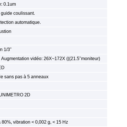
re: 0.1um
 guide coulissant.
étection automatique.
ustion
n 1/3"
X; Augmentation vidéo: 26X~172X (((21.5"moniteur)
LED
ble sans pas à 5 anneaux
ue UNIMETRO 2D
 80%, vibration < 0,002 g, < 15 Hz