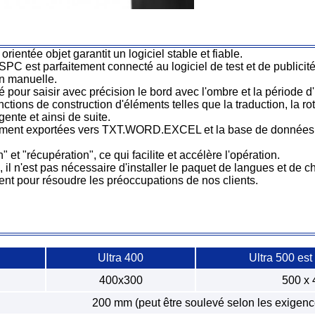
rientée objet garantit un logiciel stable et fiable.
s SPC est parfaitement connecté au logiciel de test et de public
n manuelle.
pour saisir avec précision le bord avec l'ombre et la période d'
nctions de construction d'éléments telles que la traduction, la rota
ngente et ainsi de suite.
ment exportées vers TXT.WORD.EXCEL et la base de données d
" et "récupération", ce qui facilite et accélère l'opération.
l n'est pas nécessaire d'installer le paquet de langues et de chan
ent pour résoudre les préoccupations de nos clients.
Ultra 400
Ultra 500 est
400x300
500 x 
200 mm (peut être soulevé selon les exigence