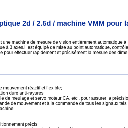
tique 2d / 2.5d / machine VMM pour 
 une machine de mesure de vision entièrement automatique à h
 3 axes.Il est équipé de mise au point automatique, contrôle 
elle pour effectuer rapidement et précisément la mesure des dime
e mouvement réactif et flexible;
tion dure anti-rayures;
lle de meulage et servo moteur CA, etc., pour assurer la précisi
e de mouvement et à la commande de tous les signaux tels que l
achine.
itionnement précis;