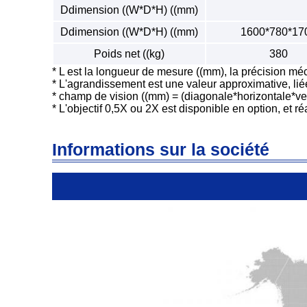
Ddimension ((W*D*H) ((mm)
Ddimension ((W*D*H) ((mm)
1600*780*17
Poids net ((kg)
380
* L est la longueur de mesure ((mm), la précision méc
* L'agrandissement est une valeur approximative, liée
* champ de vision ((mm) = (diagonale*horizontale*ver
* L'objectif 0,5X ou 2X est disponible en option, e
Informations sur la société