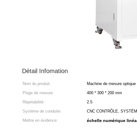
Détail Infomation
Nom du produit:
Machine de mesure optique
Plage de mesure:
400 * 300 * 200 mm
Répétabilité:
2.5
Système de conduite:
CNC CONTRÔLE, SYSTÈM
Mettre en évidence:
échelle numérique linéa