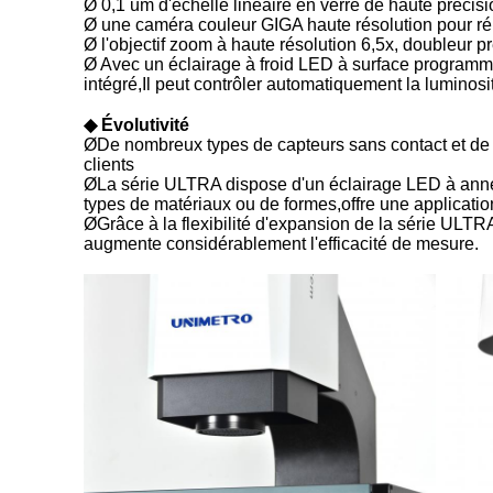
Ø 0,1 um d'échelle linéaire en verre de haute précis
Ø une caméra couleur GIGA haute résolution pour rép
Ø l'objectif zoom à haute résolution 6,5x, doubleur p
Ø Avec un éclairage à froid LED à surface programmab
intégré,Il peut contrôler automatiquement la luminosi
◆ Évolutivité
ØDe nombreux types de capteurs sans contact et de sy
clients
ØLa série ULTRA dispose d'un éclairage LED à anneau 
types de matériaux ou de formes,offre une applicati
ØGrâce à la flexibilité d'expansion de la série ULTRA
augmente considérablement l'efficacité de mesure.