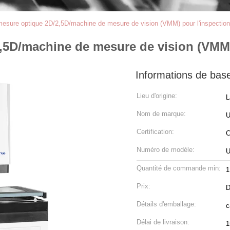
esure optique 2D/2,5D/machine de mesure de vision (VMM) pour l'inspectio
,5D/machine de mesure de vision (VMM)
Informations de bas
Lieu d'origine:
L
Nom de marque:
Certification:
C
Numéro de modèle:
Quantité de commande min:
1
Prix:
D
Détails d'emballage:
c
Délai de livraison:
1