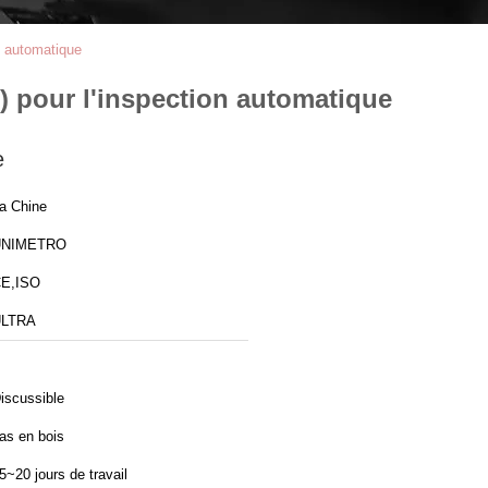
n automatique
 pour l'inspection automatique
e
a Chine
UNIMETRO
E,ISO
ULTRA
iscussible
as en bois
5~20 jours de travail