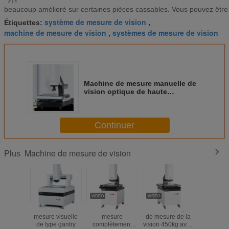
beaucoup amélioré sur certaines pièces cassables. Vous pouvez être a
système de mesure de vision
Étiquettes:
,
machine de mesure de vision
systèmes de mesure de vision
,
Machine de mesure manuelle de
vision optique de haute
précision pour l'audio,
dimensions 600*740*980mm
Continuer
Machine de mesure de vision
Plus
Machine de
Machine de
machine optique
Machin
mesure visuelle
mesure
de mesure de la
mesure de
de type gantry
complètement
vision 450kg avec
avec c