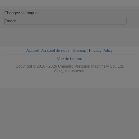
automatique de
le traitement dur
numérique
vision
de surface
Mégapi
d'oxydation
(B30
Changez la langue
French
Accueil
|
Au sujet de nous
|
Sitemap
|
Privacy Policy
Vue de bureau
Copyright © 2016 - 2026 Unimetro Precision Machinery Co., Ltd.
All rights reserved.