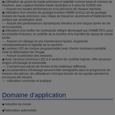
◉ Utilisation de granit de haute précision et stabilité comme base et colonne de
machine, avec capteur linéaire haute résolution à 3 axes de 0,0005 mm
----Assurer les hautes performances et la précision de chaque machine.
◉ Utilisation d'un chemin de guidage linéaire HIWIN et d'un rail de guidage
linéaire de haute précision, avec étape de travail en aluminium et traitement de
surface par anodisation dure.
---- Assure des performances dynamiques élevées et une longue durée de vie
de la machine.
◉ Utilisation d'un boîtier de commande intégré développé par UNIMETRO, pour
les échelles linéaires, le contrôle de la lumière et le transfert de signal de sonde
tactile.
---- Assurer un câblage et une maintenance faciles. Augmente
considérablement la stabilité de la machine.
◉ Lumière LED de contour programmable avec chemin lumineux parallèle,
évite la déformation de l'image.
---- Assure la précision des mesures.
◉ Avec l'anneau lumineux LED à 8 sections de contrôle logiciel, offre plusieurs
angles d'éclairage et luminosité.
---- Convient aux pièces de formes et de matériaux différents.
◉ Les paramètres d'éclairage peuvent être enregistrés dans le programme de
mesure des pièces, les utilisateurs n'ont pas besoin de les ajuster pendant le
processus de mesure.
---- Utilisation conviviale et pratique.
Domaine d'application
◆ Industrie du moule
◆
Fabrication automobile