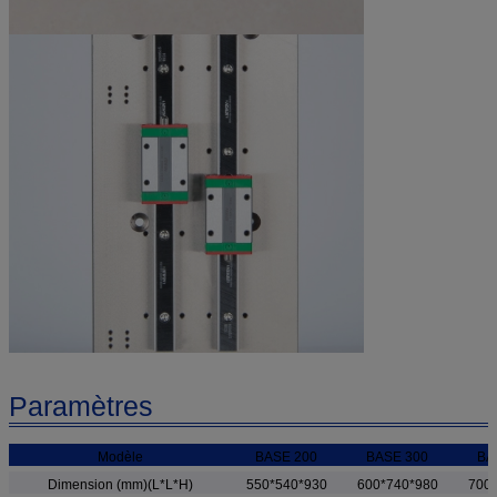
Paramètres
Modèle
BASE 200
BASE 300
BA
Dimension (mm)(L*L*H)
550*540*930
600*740*980
700