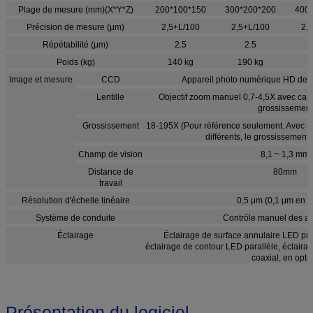
Plage de mesure (mm)(X*Y*Z)
200*100*150
300*200*200
400
Précision de mesure (μm)
2,5+L/100
2,5+L/100
2,
Répétabilité (μm)
2.5
2.5
Poids (kg)
140 kg
190 kg
2
Image et mesure
CCD
Appareil photo numérique HD de 1,
Lentille
Objectif zoom manuel 0,7-4,5X avec capt
grossissement
Grossissement
18-195X (Pour référence seulement. Avec un 
différents, le grossissement s
Champ de vision
8,1 ~ 1,3 mm
Distance de
80mm
travail
Résolution d'échelle linéaire
0,5 μm (0,1 μm en o
Système de conduite
Contrôle manuel des axe
Éclairage
Éclairage de surface annulaire LED pr
éclairage de contour LED parallèle, éclaira
coaxial, en opti
Présentation du logiciel