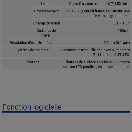
Lentille
Objectif à zoom manuel 0,7-4,5X/objec
Grossissement
18-195X (Pour référence seulement. Avec u
différents, le grossissemen
Champ de vision
8,1 ~ 1,3 
Distance de 
108mm
travail
Résolution d'échelle linéaire
0,5 μm (0,1 μm en
Système de conduite
Commande manuelle des axes X, Y, command
Z et fonction AUTU FOC
Éclairage
Éclairage de surface annulaire LED program
contour LED parallèle, éclairage annulaire L
Fonction logicielle