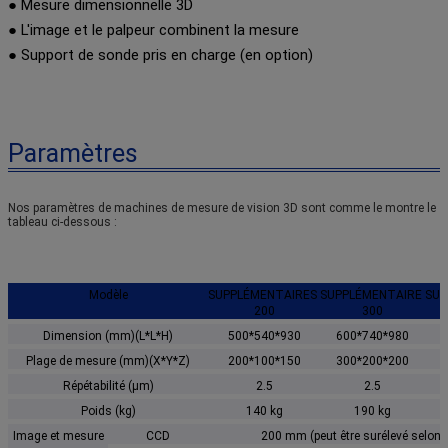
● Mesure dimensionnelle 3D
● L'image et le palpeur combinent la mesure
● Support de sonde pris en charge (en option)
Paramètres
Nos paramètres de machines de mesure de vision 3D sont comme le montre le 
tableau ci-dessous :
Modèle
SUPPLÉMENTAIRES 
SUPPLÉMENTAIRE 
SUP
200
300
Dimension (mm)(L*L*H)
500*540*930
600*740*980
7
Plage de mesure (mm)(X*Y*Z)
200*100*150
300*200*200
4
Répétabilité (μm)
2.5
2.5
Poids (kg)
140 kg
190 kg
Image et mesure
CCD
200 mm (peut être surélevé selon l