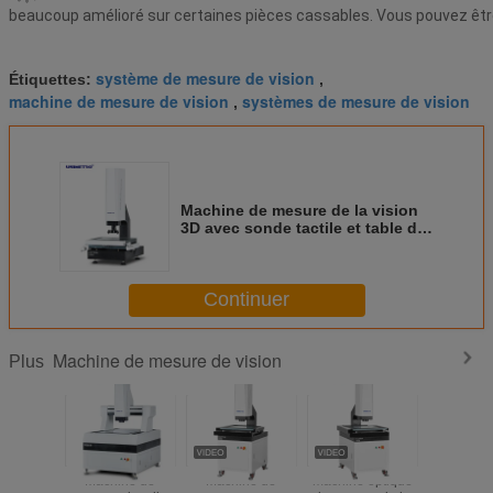
beaucoup amélioré sur certaines pièces cassables. Vous pouvez être 
système de mesure de vision
Étiquettes:
,
machine de mesure de vision
systèmes de mesure de vision
,
Machine de mesure de la vision
3D avec sonde tactile et table de
travail en aluminium
Continuer
Machine de mesure de vision
Plus
Machine de
Machine de
machine optique
Machin