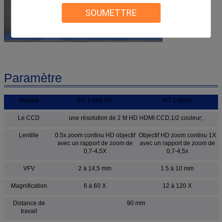
SOUMETTRE
Paramètre
Modèle
MT 1 000 MT
MT 1 000A
Le CCD
une résolution de 2 M HD HDMI CCD,1/2 couleur;
Lentille
0.5x zoom continu HD objectif
Objectif HD zoom continu 1X
avec un rapport de zoom de
avec un rapport de zoom de
0,7-4,5X
0,7-4,5x
VFV
2 à 14,5 mm
1.5 à 10 mm
Magnification
6 à 60 X
12 à 120 X
Distance de
90 mm
travail