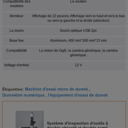
Compatibilité des
Le soutien
modèles
Moniteur
Affichage de 22 pouces; Affichage vers le haut et vers le bas
ou vers la gauche et la droite (sélection)
La souris
Souris optique USB 2pc
Base fixe
Aluminium, 400 mm*300 mm*15 mm
Compatibilité
La vision de GigE, la caméra générique, la caméra
générique.
Voltage d'entrée
12 V
Machine d'essai micro de dureté
Étiquettes:
,
Duromètre numérique
l'équipement d'essai de dureté
,
Système d'inspection d'outils à
double objectif et double caméra