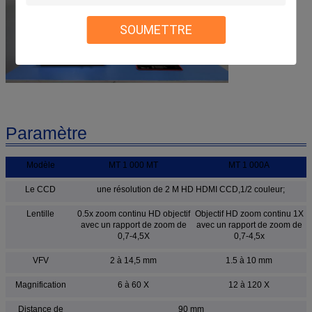
SOUMETTRE
Paramètre
Modèle
MT 1 000 MT
MT 1 000A
Le CCD
une résolution de 2 M HD HDMI CCD,1/2 couleur;
Lentille
0.5x zoom continu HD objectif
Objectif HD zoom continu 1X
avec un rapport de zoom de
avec un rapport de zoom de
0,7-4,5X
0,7-4,5x
VFV
2 à 14,5 mm
1.5 à 10 mm
Magnification
6 à 60 X
12 à 120 X
Distance de
90 mm