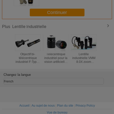
motorisé industriel
Continuer
Lentille industrielle
Plus
Objectif bi-
Télécentrique
Lentille
Objectif 
télécentrique
industriel pour la
industrielle VMM
télécent
industriel F-Type /
vision artificielle,
8.0X zoom
industr
Compatible avec
longueur focale
continu
montage
les caméras 4K et
de 55 mm
télécentrique avec
avec une
8K
réglage de la
pla
Changez la langue
mise au point de
d'agrandi
précision
de 12
French
Accueil
|
Au sujet de nous
|
Plan du site
|
Privacy Policy
Vue de bureau