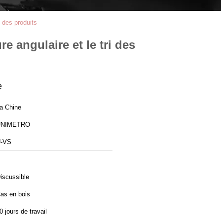
 des produits
 angulaire et le tri des
e
a Chine
UNIMETRO
-VS
iscussible
as en bois
0 jours de travail