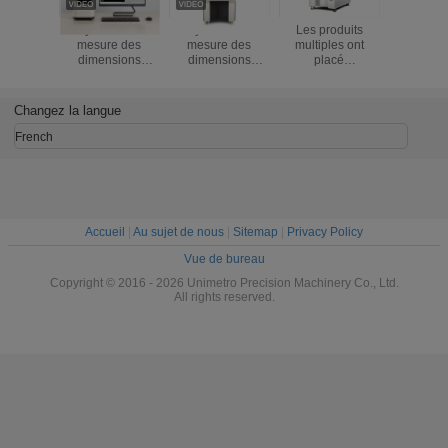
Système de
Système de
Les produits
Syst
mesure des
mesure des
multiples ont
d'inspecti
dimensions
dimensions
placé
vision indu
d'image OEM
d'image élevées
aléatoirement la
à haute vi
ODM
machine de
20 MP en 
mesure d'image
Changez la langue
French
Accueil
|
Au sujet de nous
|
Sitemap
|
Privacy Policy
Vue de bureau
Copyright © 2016 - 2026 Unimetro Precision Machinery Co., Ltd.
All rights reserved.