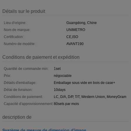
Détails sur le produit
Lieu d'origine:
Guangdong, Chine
Nom de marque:
UNIMETRO
Certification:
CE,ISO
Numéro de modèle:
AVANT190
Conditions de paiement et expédition
Quantité de commande min:
1set
Prix:
négociable
Détails d'emballage:
Emballage sous vide en bois de case+
Délai de livraison:
10days
Conditions de paiement:
LC, D/A, D/P, T/T, Western Union, MoneyGram
Capacité d'approvisionnement:
80sets par mois
description de
Système de mesure de dimension d'image