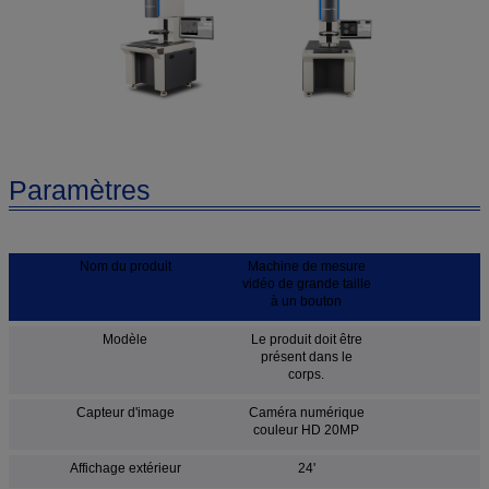
Paramètres
Nom du produit
Machine de mesure
vidéo de grande taille
à un bouton
Modèle
Le produit doit être
présent dans le
corps.
Capteur d'image
Caméra numérique
couleur HD 20MP
Affichage extérieur
24'