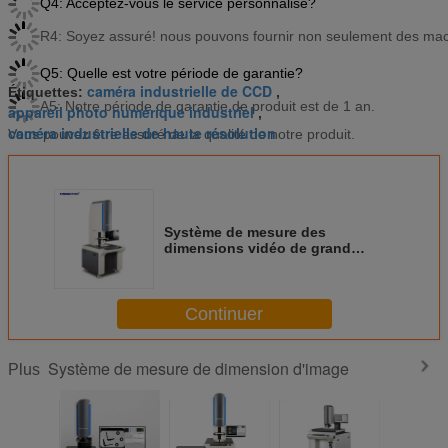
Q4: Acceptez-vous le service personnalisé?
R4: Soyez assuré! nous pouvons fournir non seulement des mach
Q5: Quelle est votre période de garantie?
caméra industrielle de CCD
Étiquettes:
,
A5: Notre période de garantie de produit est de 1 an.
appareil photo numérique industriel
,
caméra industrielle de haute résolution
Vous pouvez être assuré de la qualité de notre produit.
Système de mesure des
dimensions vidéo de grand
champ de vision 195*130 mm
avec résolution d'affichage de
0,1 μm et mesure précise à un
Continuer
bouton
Système de mesure de dimension d'image
Plus