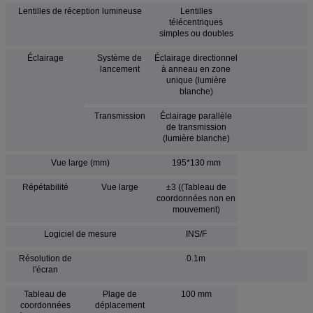
Lentilles de réception lumineuse
Lentilles
télécentriques
simples ou doubles
Éclairage
Système de
Éclairage directionnel
lancement
à anneau en zone
unique (lumière
blanche)
Transmission
Éclairage parallèle
de transmission
(lumière blanche)
Vue large (mm)
195*130 mm
Répétabilité
Vue large
±3 ((Tableau de
coordonnées non en
mouvement)
Logiciel de mesure
INS/F
Résolution de
0.1m
l'écran
Tableau de
Plage de
100 mm
coordonnées
déplacement